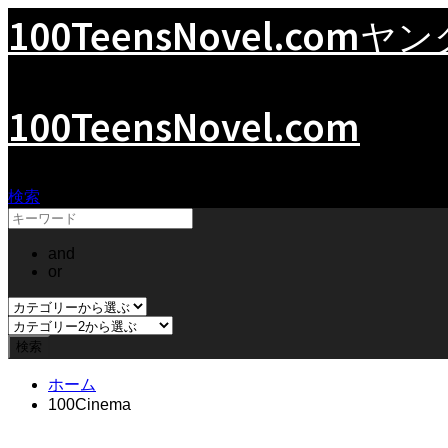
100TeensNovel.com
ヤン
100TeensNovel.com
検索
and
or
ホーム
100Cinema