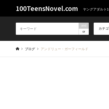
100TeensNovel.com
ヤングアダルト1
and
or
ブログ
アンドリュー・ガーフィールド